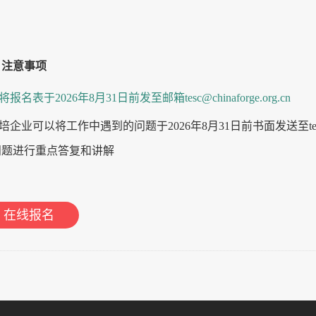
、
注意事项
将报名表于
202
6
年
8
月
31
日前发至邮箱
tesc@chinaforge.org.cn
参培企业可以将工作中遇到的问题于202
6
年
8
月
31
日前书面发送至
t
问题进行重点答复和讲解
在线报名