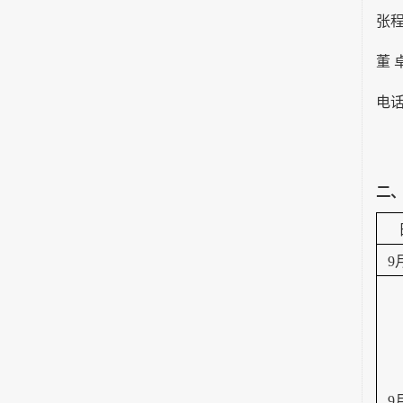
张
董
电
二
9
9