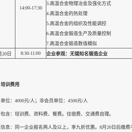
3.高温合金物理冶金及强化方式
14:00-17:30
4.高温合金的热处理
5.高温合金的组织及性能调控
6.高温合金锻造生产及质量控制
7.高温合金锻造数值模拟
8:30-11:00
月20日
企业参观：
无锡知名锻造企业
、
培训费用
员单位：
4000
元
/
人；非会员单位：
4500
元
/
人
用包含：培训费、资料费、餐费。住宿费、交通费自理。
惠信息
：
同一企业报名
两
人及以上，享九折优惠。
8月20日后缴