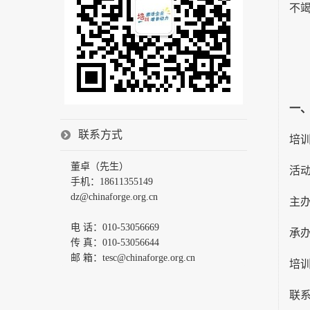
不
一
联系方式
培
董卓（先生）
活
手机：18611355149
dz@chinaforge.org.cn
主
电 话：010-53056669
承
传 真：010-53056644
邮 箱：tesc@chinaforge.org.cn
培
联