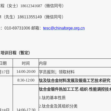
程程（女士）
18612341687
（微信同
号
）
卓（先生）
18611355149
（微信同
号
）
话：
010-
69731006
邮箱：
tesc@chinaforge.org.cn
、
培训
日程
（暂定）
日期
时间
内容
14:00-20:00
月17日
学员报到；领取材料
8:30-12:00
钛及钛合金材料发展及锻造工艺技术研究
钛合金锻件热加工工艺
-组织-性能调控技
1.钛的基本性质
2.钛合金及其组织分类
14:00-17:30
月18日