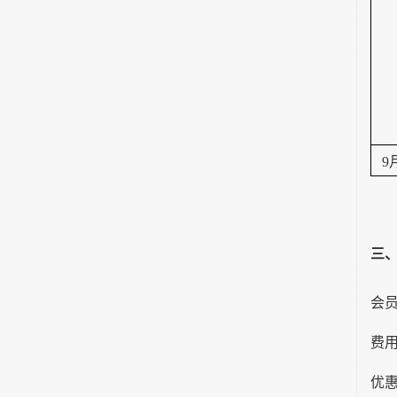
9
三
会
费
优